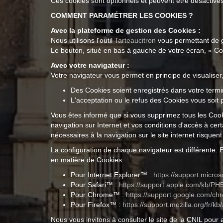
Ces cookies sont optionnels et peuvent être désactivés
COMMENT PARAMÉTRER LES COOKIES ?
Avec la plateforme de gestion des Cookies :
Nous utilisons l'outil
Tarteaucitron
vous permettant de g
Le bouton, situé en bas à gauche de votre écran, « C
Avec votre navigateur :
Votre navigateur vous permet en principe de visualiser
Des Cookies soient enregistrés dans votre termina
L'acceptation ou le refus des Cookies vous soit 
Vous êtes informé que si vous supprimez tous les Cook
navigation sur Internet et vos conditions d'accès à certa
nécessaires à la navigation sur le site internet risque
La configuration de chaque navigateur est différente. 
en matière de Cookies.
Pour Internet Explorer™ :
https://support.micro
Pour Safari™ :
https://support.apple.com/kb/PH
Pour Chrome™ :
https://support.google.com/c
Pour Firefox™ :
https://support.mozilla.org/fr/kb
Nous vous invitons à consulter le site de la CNIL pour