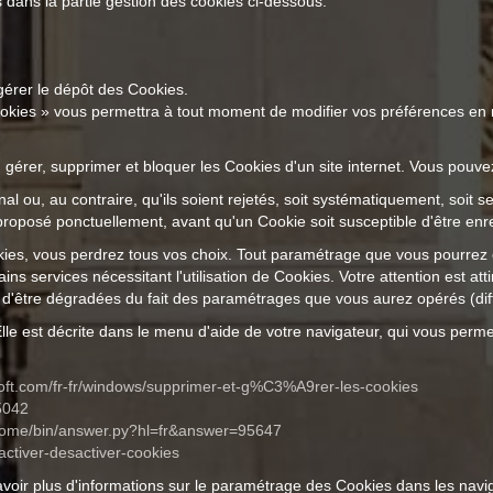
 dans la partie gestion des cookies ci-dessous.
érer le dépôt des Cookies.
ookies » vous permettra à tout moment de modifier vos préférences en
, gérer, supprimer et bloquer les Cookies d'un site internet. Vous pouv
l ou, au contraire, qu'ils soient rejetés, soit systématiquement, soit s
proposé ponctuellement, avant qu'un Cookie soit susceptible d'être enre
ies, vous perdrez tous vos choix. Tout paramétrage que vous pourrez 
ins services nécessitant l'utilisation de Cookies. Votre attention est att
nt d'être dégradées du fait des paramétrages que vous aurez opérés (diff
Elle est décrite dans le menu d'aide de votre navigateur, qui vous perm
soft.com/fr-fr/windows/supprimer-et-g%C3%A9rer-les-cookies
5042
hrome/bin/answer.py?hl=fr&answer=95647
/activer-desactiver-cookies
 avoir plus d'informations sur le paramétrage des Cookies dans les navi