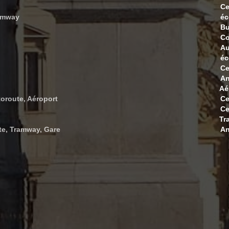
Ce
ramway
éc
B
Co
Au
éc
Ce
An
Aé
oroute, Aéroport
Ce
Ce
Tr
te, Tramway, Gare
An