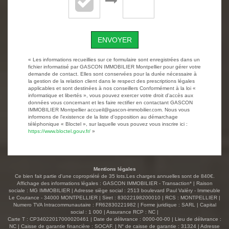
ENVOYER
« Les informations recueillies sur ce formulaire sont enregistrées dans un
fichier informatisé par GASCON IMMOBILIER Montpellier pour gérer votre
demande de contact. Elles sont conservées pour la durée nécessaire à
la gestion de la relation client dans le respect des prescriptions légales
applicables et sont destinées à nos conseillers Conformément à la loi «
informatique et libertés », vous pouvez exercer votre droit d'accès aux
données vous concernant et les faire rectifier en contactant GASCON
IMMOBILIER Montpellier accueil@gascon-immobilier.com. Nous vous
informons de l'existence de la liste d'opposition au démarchage
téléphonique « Bloctel », sur laquelle vous pouvez vous inscrire ici :
https://www.bloctel.gouv.fr/
»
Mentions légales
Ce bien fait partie d'une copropriété de 35 lots.Les charges annuelles sont de 840€.
Affichage des informations légales : GASCON IMMOBILIER - Transaction* | Raison
sociale : MG IMMOBILIER | Adresse siège social : 2513 boulevard Paul Valéry - Immeuble
Le Coutance - 34000 MONTPELLIER | Siret : 83022198200010 | RCS : MONTPELLIER |
Numero TVA Intracommunautaire : FR62830221982 | Forme juridique : SARL | Capital
social : 1 000 | Assurance RCP : NC |
Carte T : CP34022017000020461 | Date de délivrance : 0000-00-00 | Lieu de délivrance :
NC | Caisse de garantie financière : SOCAF. | N° de caisse de garantie : 31324 | Adresse