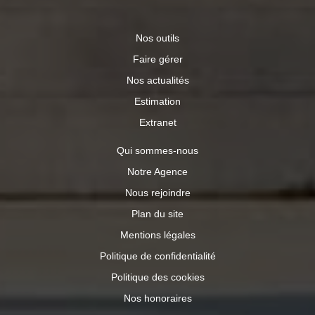
eau chaude sanitaire, climatisation, éclairage, auxiliaires).
En cas de système collectif, les montants facturés
Nos outils
peuvent différer en fonction des règles de répartition des
charges) entre 910 € et 1 260 € par an ; Prix moyens des
Faire gérer
énergies indexés au 01/01/2021 (abonnements compris).
« Les informations sur les risques auxquels ce bien est
Nos actualités
exposé sont disponibles sur le site Géorisques :
Estimation
www.georisques.gouv.fr »
Extranet
Qui sommes-nous
Notre Agence
Nous rejoindre
Plan du site
Mentions légales
Politique de confidentialité
Politique des cookies
Nos honoraires