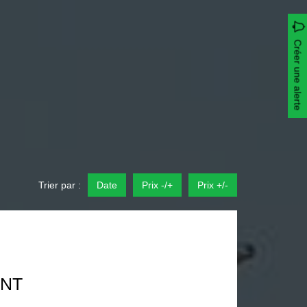
Créer une alerte
Trier par :
Date
Prix -/+
Prix +/-
NT