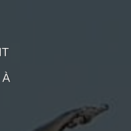
NT
 À