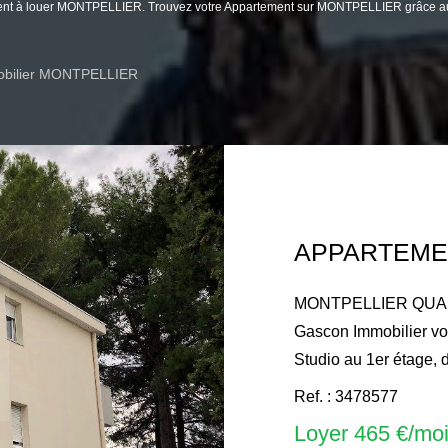
rtement à louer MONTPELLIER. Trouvez votre Appartement sur MONTPELLIER grâc
bilier MONTPELLIER
APPARTEME
MONTPELLIER QUAR
Gascon Immobilier vo
Studio au 1er étage, 
dénommée 'LE BELLINI
Ref. : 3478577
d'une surface habitab
Loyer 465 €/mo
entrée avec placard d