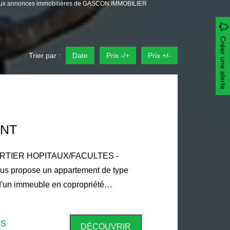
e aux annonces immobilières de GASCON IMMOBILIER
Créer une alerte
Trier par :
Date
Prix -/+
Prix +/-
NT
TIER HOPITAUX/FACULTES -
us propose un appartement de type
d'un immeuble en copropriété
' - 1281 avenue du Pic Saint Loup,
le de : 20.24 m², composé : d'une
is
DÉCOUVRIR
e rangement d'un séjour avec coin