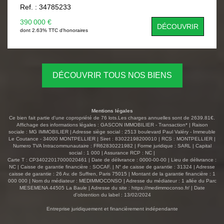
reconnue pour son parc arboré d’exception, son
Ref. : 34785233
atmosphère sereine et son calme absolu. L’appartement
se distingue par une entrée raffinée dotée d’un vaste
390 000 €
DÉCOUVRIR
placard intégré, un séjour généreux et lumineux, une
dont 2.63% TTC d'honoraires
cuisine indépendante accompagnée d’un cellier, ainsi
qu’une terrasse prolongée par un jardin privatif clos,
véritable écrin de verdure offrant un espace extérieur rare
et préservé. Un dégagement mène à deux chambres
DÉCOUVRIR TOUS NOS BIENS
confortables avec rangements, une salle de bains et un
WC indépendant. Un garage privatif fermé en sous-sols
complète ce bien. Le logement est équipé d’une
climatisation réversible, assurant un confort optimal en
Mentions légales
toute saison. La résidence offre un cadre de vie
Ce bien fait partie d'une copropriété de 76 lots.Les charges annuelles sont de 2639.81€.
exceptionnel : piscine élégante, parc arboré majestueux,
Affichage des informations légales : GASCON IMMOBILIER - Transaction* | Raison
sociale : MG IMMOBILIER | Adresse siège social : 2513 boulevard Paul Valéry - Immeuble
calme et ambiance résidentielle de grande qualité. À
Le Coutance - 34000 MONTPELLIER | Siret : 83022198200010 | RCS : MONTPELLIER |
proximité immédiate se trouvent le tramway ligne 2, les
Numero TVA Intracommunautaire : FR62830221982 | Forme juridique : SARL | Capital
arrêts de bus, ainsi que de nombreux commerces et
social : 1 000 | Assurance RCP : NC |
Carte T : CP34022017000020461 | Date de délivrance : 0000-00-00 | Lieu de délivrance :
services. Un bien rare dans un cadre privilégié. À
NC | Caisse de garantie financière : SOCAF. | N° de caisse de garantie : 31324 | Adresse
découvrir sans attendre. Bien soumis au statut juridique
caisse de garantie : 26 Av. de Suffren, Paris 75015 | Montant de la garantie financière : 1
de la Copropriété. Nb de lots : 315. Charges annuelles de
000 000 | Nom du médiateur : MEDIMMOCONSO | Adresse du médiateur : 1 allée du Parc
MESEMENA 44505 La Baule | Adresse du site :
https://medimmoconso.fr/
| Date
copropriété (Montant moyen annuel quote-part du budget
d'obtention du label : 13/02/2024
prévisionnel vendeur) : 2 053,10 €. Pas de procédure en
cours. Honoraires : 2,33 % TTC à la charge de
Entreprise juridiquement et financièrement indépendante
l’acquéreur Prix hors honoraires d’agence : 430 000 € Les