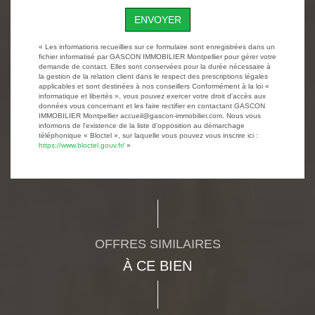
ENVOYER
« Les informations recueillies sur ce formulaire sont enregistrées dans un
fichier informatisé par GASCON IMMOBILIER Montpellier pour gérer votre
demande de contact. Elles sont conservées pour la durée nécessaire à
la gestion de la relation client dans le respect des prescriptions légales
applicables et sont destinées à nos conseillers Conformément à la loi «
informatique et libertés », vous pouvez exercer votre droit d'accès aux
données vous concernant et les faire rectifier en contactant GASCON
IMMOBILIER Montpellier accueil@gascon-immobilier.com. Nous vous
informons de l'existence de la liste d'opposition au démarchage
téléphonique « Bloctel », sur laquelle vous pouvez vous inscrire ici :
https://www.bloctel.gouv.fr/
»
OFFRES SIMILAIRES
À CE BIEN