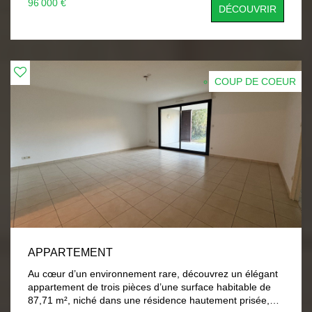
96 000 €
DÉCOUVRIR
équipé, ainsi que d'une salle de bains avec WC. Le bien
bénéficie également d'une place de parking privative, un
atout recherché dans le secteur. Idéalement situé dans le
quartier Hôpitaux/Facultés, à proximité immédiate des
Facultés de Sciences et de Lettres, des transports et de
l'ensemble des commodités. Investissement locatif
COUP DE COEUR
intéressant : logement actuellement loué. Bien soumis au
statut juridique de la Copropriété. Nb de lots : 55.
Charges annuelles de copropriété (Montant moyen
annuel quote-part du budget prévisionnel vendeur) :
591,92 €. Pas de procédure en cours. Honoraires à la
charge du vendeur Les informations sur les risques
auxquels ce bien est exposé sont disponibles sur le site
Géorisques.
APPARTEMENT
Au cœur d’un environnement rare, découvrez un élégant
appartement de trois pièces d’une surface habitable de
87,71 m², niché dans une résidence hautement prisée,