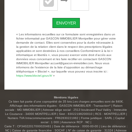
ENVOYER
« Les informations recueillies sur ce formulaire sont enregistrées dans un
fichier informatisé par GASCON IMMOBILIER Montpellier pour gérer votre
demande de contact. Elles sont conservées pour la durée nécessaire à
la gestion de la relation client dans le respect des prescriptions légales
applicables et sont destinées à nos conseillers Conformément à la loi «
informatique et libertés », vous pouvez exercer votre droit d'accès aux
données vous concernant et les faire rectifier en contactant GASCON
IMMOBILIER Montpellier accueil@gascon-immobilier.com. Nous vous
informons de l'existence de la liste d'opposition au démarchage
téléphonique « Bloctel », sur laquelle vous pouvez vous inscrire ici :
https://www.bloctel.gouv.fr/
»
Mentions légales
Ce bien fait partie d'une copropriété de 35 lots.Les charges annuelles sont de 840€.
Affichage des informations légales : GASCON IMMOBILIER - Transaction* | Raison
sociale : MG IMMOBILIER | Adresse siège social : 2513 boulevard Paul Valéry - Immeuble
Le Coutance - 34000 MONTPELLIER | Siret : 83022198200010 | RCS : MONTPELLIER |
Numero TVA Intracommunautaire : FR62830221982 | Forme juridique : SARL | Capital
social : 1 000 | Assurance RCP : NC |
Carte T : CP34022017000020461 | Date de délivrance : 0000-00-00 | Lieu de délivrance :
NC | Caisse de garantie financière : SOCAF. | N° de caisse de garantie : 31324 | Adresse