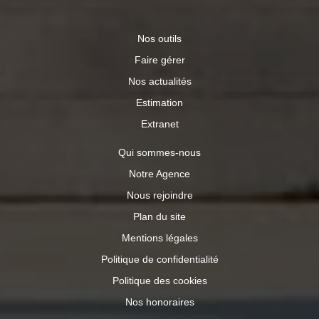
eau chaude sanitaire, climatisation, éclairage, auxiliaires).
En cas de système collectif, les montants facturés
Nos outils
peuvent différer en fonction des règles de répartition des
charges) entre 910 € et 1 260 € par an ; Prix moyens des
Faire gérer
énergies indexés au 01/01/2021 (abonnements compris).
« Les informations sur les risques auxquels ce bien est
Nos actualités
exposé sont disponibles sur le site Géorisques :
Estimation
www.georisques.gouv.fr »
Extranet
Qui sommes-nous
Notre Agence
Nous rejoindre
Plan du site
Mentions légales
Politique de confidentialité
Politique des cookies
Nos honoraires