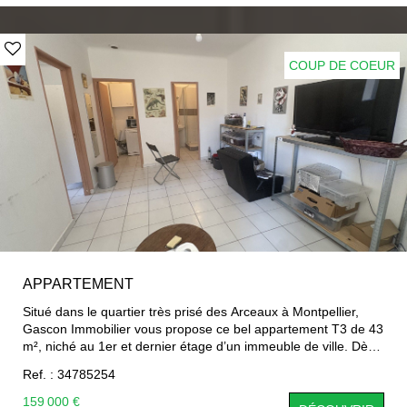
une buanderie aménagée. Grand placad dans l'entrée. Parfait
pourf une residence secondaire ou un investissement locatif
Nombre de lots : 35 Pas de procédure en cours connue
COUP DE COEUR
APPARTEMENT
Situé dans le quartier très prisé des Arceaux à Montpellier,
Gascon Immobilier vous propose ce bel appartement T3 de 43
m², niché au 1er et dernier étage d’un immeuble de ville. Dès
l’entrée, vous découvrirez un séjour lumineux, offrant un cadre
Ref. : 34785254
de vie agréable et chaleureux. La cuisine semi-équipée
s’intègre parfaitement à l’espace, idéale pour un quotidien
159 000 €