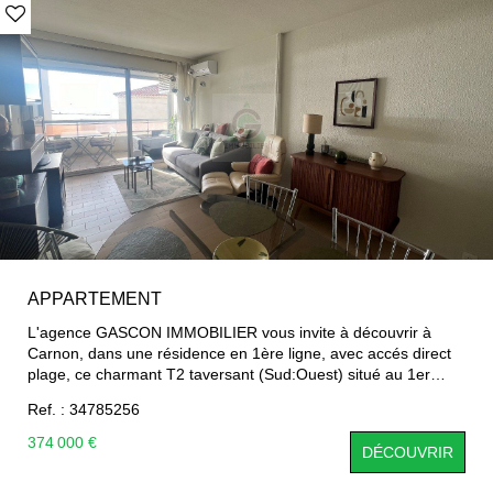
1er achaht ou investisseur. Pas de perocédure en cours Les
risques auxquels ce bien peut être exposé sont consultables
sur le site géorisques.
APPARTEMENT
L'agence GASCON IMMOBILIER vous invite à découvrir à
Carnon, dans une résidence en 1ère ligne, avec accés direct
plage, ce charmant T2 taversant (Sud:Ouest) situé au 1er
étgae, entièrement rénové avec goût idéalement situé à deux
Ref. : 34785256
pas des commerces. L'appartement se compose d'un séjour
lummineux ouvrant sur une agréable terrasse avec vue
374 000 €
DÉCOUVRIR
latérale mer, d'une cuisine moderne équipée, d'une chambre
confortable ainsi qu'une d'une salle d'eau contemporaine et