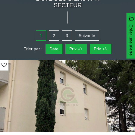
SECTEUR
Créer une alerte
1
2
3
Suivante
Trier par :
Date
Prix -/+
Prix +/-