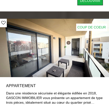
DÉCOUVRIR
fonctionnel. L’espace nuit se compose de deux chambres,
dont une avec placard, parfaites pour un couple, une petite
famille ou un investissement locatif. Une salle d’eau avec WC
complète ce bien. Honoraires à la charge du vendeur
COUP DE COEUR
APPARTEMENT
Dans une résidence sécurisée et élégante édifiée en 2018,
GASCON IMMOBILIER vous présente un appartement de type
trois pièces, idéalement situé au cœur du quartier prisé
d’Ovalie, à seulement quelques pas du parc, de l’école et des