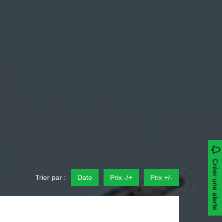
Créer une alerte
Trier par :
Date
Prix -/+
Prix +/-