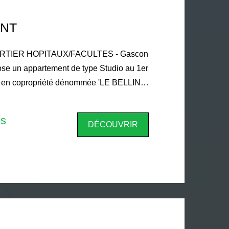
NT
TIER HOPITAUX/FACULTES - Gascon
ose un appartement de type Studio au 1er
 en copropriété dénommée 'LE BELLINI' -
int Loup, d'une surface habitable de :
d'une entrée avec placard de rangement
is
DÉCOUVRIR
 cuisine équipée, une salle de bains avec
ement à proximité de toutes
ité des Factultés STAPS, Médécne, IUT,
provision mensuelle sur charges locatives
sion donnant lieu à régularisation
e garantie est de: 435 € 82 hors charges
yer hors charges. Estimation des