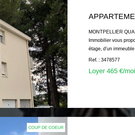
APPARTEME
MONTPELLIER QUAR
Immobilier vous prop
étage, d'un immeuble
1281 avenue du Pic Sa
Ref. : 3478577
20.24 m², composé : 
Loyer 465 €/mo
d'un séjour avec coin
WC, et un balcon. Log
commodités, à proxim
Archi... Le montant du loyer mensuel hors charges locatives
est de: 435 € 82, la 
est de: 29 € 00 (provi
annuelle), le dépôt d
COUP DE COEUR
locatives, soit un mois de lo